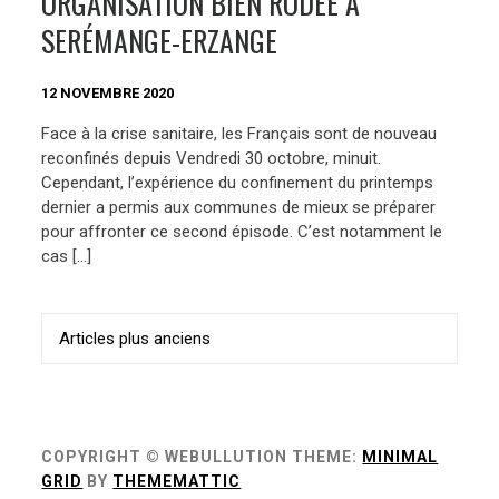
ORGANISATION BIEN RODÉE À
SERÉMANGE-ERZANGE
12 NOVEMBRE 2020
Face à la crise sanitaire, les Français sont de nouveau
reconfinés depuis Vendredi 30 octobre, minuit.
Cependant, l’expérience du confinement du printemps
dernier a permis aux communes de mieux se préparer
pour affronter ce second épisode. C’est notamment le
cas […]
Navigation
Articles plus anciens
des
articles
COPYRIGHT © WEBULLUTION
THEME:
MINIMAL
GRID
BY
THEMEMATTIC