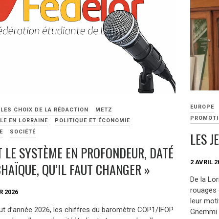
EUROPE
LES CHOIX DE LA RÉDACTION
METZ
PROMOTI
LE EN LORRAINE
POLITIQUE ET ÉCONOMIE
E
SOCIÉTÉ
LES J
ST LE SYSTÈME EN PROFONDEUR, DATÉ
2 AVRIL 2
CHAÏQUE, QU’IL FAUT CHANGER »
De la Lor
rouages 
R 2026
leur mot
ut d’année 2026, les chiffres du baromètre COP1/IFOP
Gnemmi e