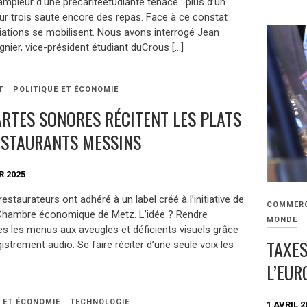
’ampleur d’une précaritéétudiante tenace : plus d’un
sur trois saute encore des repas. Face à ce constat
ations se mobilisent. Nous avons interrogé Jean
nier, vice-président étudiant duCrous […]
T
POLITIQUE ET ÉCONOMIE
ARTES SONORES RÉCITENT LES PLATS
ESTAURANTS MESSINS
R 2025
restaurateurs ont adhéré à un label créé à l’initiative de
COMMER
Chambre économique de Metz. L’idée ? Rendre
MONDE
es les menus aux aveugles et déficients visuels grâce
TAXES
istrement audio. Se faire réciter d’une seule voix les
L’EUR
E ET ÉCONOMIE
TECHNOLOGIE
1 AVRIL 2