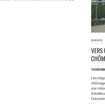
EUROPE
VERS 
CHÔMA
13 DÉCEM
Les négo
chômage 
une rédu
travaille
l’assuran