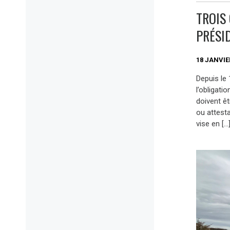
TROIS
PRÉSID
18 JANVIE
Depuis le
l’obligati
doivent ê
ou attesta
vise en […