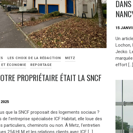
DANS 
NANC
15 JANVI
Un articl
Lochon, E
Jecko. Le
marquées 
ÉS
LES CHOIX DE LA RÉDACTION
METZ
effort […
E ET ÉCONOMIE
REPORTAGE
VOTRE PROPRIÉTAIRE ÉTAIT LA SNCF
 2025
us que la SNCF proposait des logements sociaux ?
is de l’entreprise spécialisée ICF Habitat, elle loue des
s particuliers, cheminots ou non. À Metz, l’entretien
es 254 HLM et les relations clients avec ICF […]