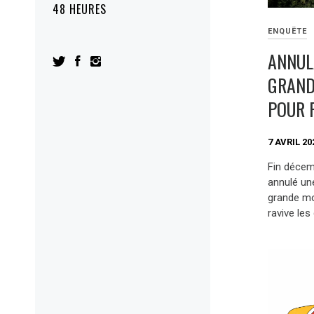
48 HEURES
ENQUËTE
ANNUL
GRAND
POUR P
7 AVRIL 20
Fin décemb
annulé un
grande mo
ravive les