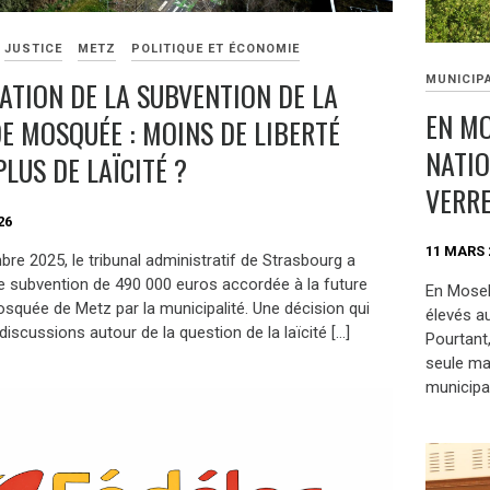
JUSTICE
METZ
POLITIQUE ET ÉCONOMIE
MUNICIP
ATION DE LA SUBVENTION DE LA
EN MO
E MOSQUÉE : MOINS DE LIBERTÉ
NATIO
LUS DE LAÏCITÉ ?
VERRE
26
11 MARS 
re 2025, le tribunal administratif de Strasbourg a
e subvention de 490 000 euros accordée à la future
En Mosel
squée de Metz par la municipalité. Une décision qui
élevés a
 discussions autour de la question de la laïcité […]
Pourtant,
seule ma
municipal