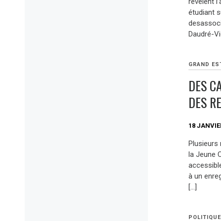
révèlent l
étudiant 
desassoci
Daudré-Vig
GRAND ES
DES C
DES R
18 JANVIE
Plusieurs 
la Jeune 
accessibl
à un enreg
[…]
POLITIQU