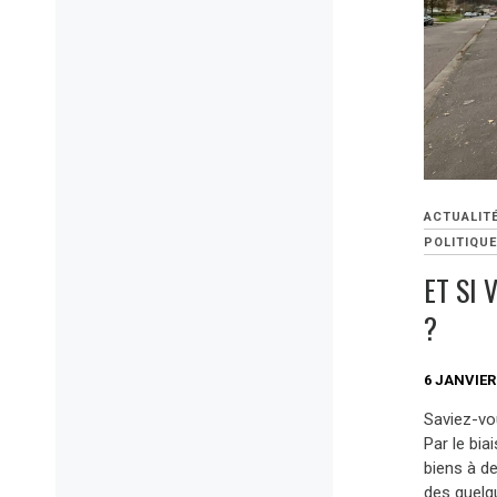
ACTUALIT
POLITIQU
ET SI 
?
6 JANVIER
Saviez-vo
Par le bia
biens à de
des quelqu