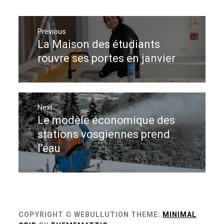
Navigation
de
Previous
La Maison des étudiants
Previous
l’article
post:
rouvre ses portes en janvier
Next
Le modèle économique des
Next
post:
stations vosgiennes prend
l’eau
COPYRIGHT © WEBULLUTION
THEME:
MINIMAL