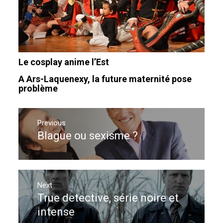
Le cosplay anime l’Est
A Ars-Laquenexy, la future maternité pose
problème
Navigation
de
Previous
Blague ou sexisme ?
Previous
l’article
post:
Next
True detective, série noire et
Next
post:
intense