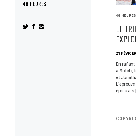
48 HEURES
48 HEURE
LE TRI
EXPLO
21 FÉVRIER
En raflant
à Sotchi,
et Jonatha
L’épreuve 
épreuves 
COPYRI