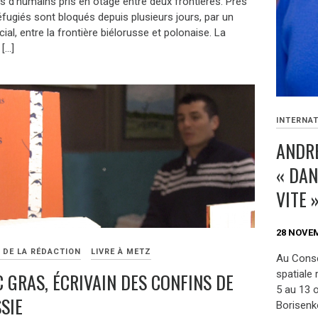
rs d’humains pris en otage entre deux frontières. Près
éfugiés sont bloqués depuis plusieurs jours, par un
ial, entre la frontière biélorusse et polonaise. La
 […]
INTERNA
ANDRE
« DAN
VITE 
28 NOVE
 DE LA RÉDACTION
LIVRE À METZ
Au Conse
spatiale 
C GRAS, ÉCRIVAIN DES CONFINS DE
5 au 13 o
SIE
Borisenko