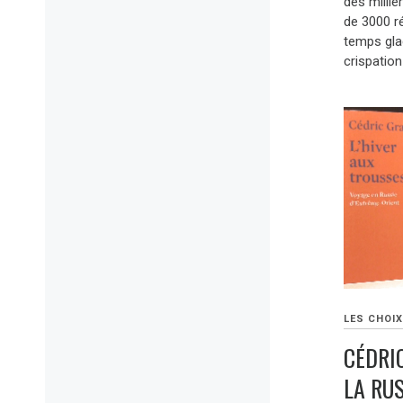
des millie
de 3000 r
temps glac
crispation
LES CHOIX
CÉDRI
LA RUS