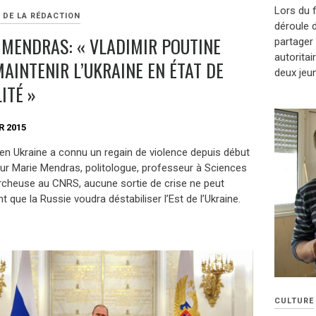
Lors du f
 DE LA RÉDACTION
déroule d
 MENDRAS: « VLADIMIR POUTINE
partager 
autoritai
AINTENIR L’UKRAINE EN ÉTAT DE
deux jeu
ITÉ »
R 2015
 en Ukraine a connu un regain de violence depuis début
Pour Marie Mendras, politologue, professeur à Sciences
rcheuse au CNRS, aucune sortie de crise ne peut
nt que la Russie voudra déstabiliser l’Est de l’Ukraine.
CULTURE