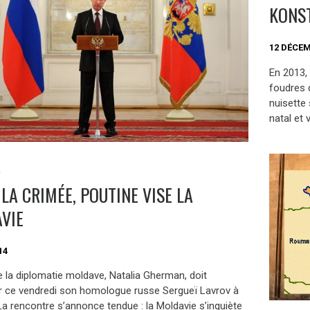
KONST
12 DÉCEM
En 2013, 
foudres 
nuisette 
natal et 
S
LA CRIMÉE, POUTINE VISE LA
VIE
14
e la diplomatie moldave, Natalia Gherman, doit
r ce vendredi son homologue russe Sergueï Lavrov à
a rencontre s’annonce tendue : la Moldavie s’inquiète