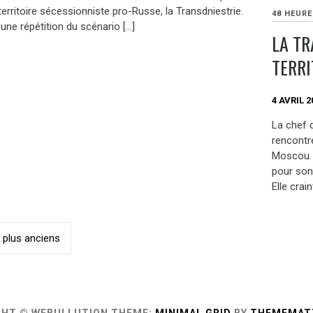
erritoire sécessionniste pro-Russe, la Transdniestrie.
48 HEUR
t une répétition du scénario […]
LA TR
TERRI
4 AVRIL 2
La chef 
rencontr
Moscou. 
pour son 
Elle crai
ation
s plus anciens
es
GHT © WEBULLUTION
THEME:
MINIMAL GRID
BY
THEMEMAT