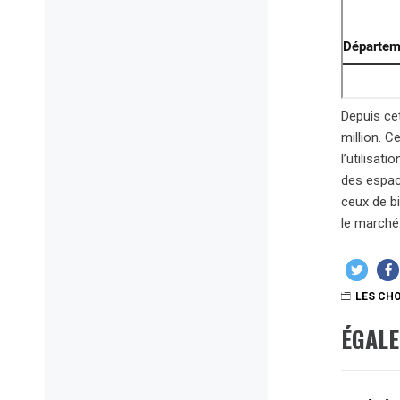
Depuis ce
million. C
l’utilisat
des espac
ceux de bi
le marché
LES CHO
ÉGAL