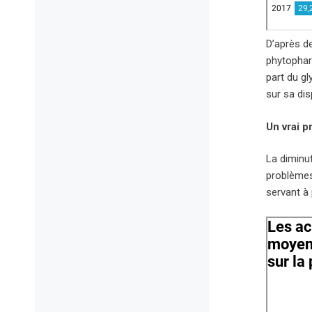
D’après d
phytophar
part du gl
sur sa dis
Un vrai 
La diminut
problèmes 
servant à