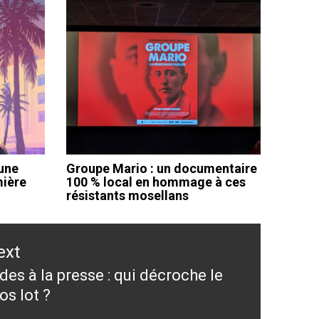
 une
Groupe Mario : un documentaire
mière
100 % local en hommage à ces
résistants mosellans
ext
des à la presse : qui décroche le
ext
os lot ?
st: