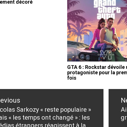
nement décoré
GTA 6 : Rockstar dévoile
protagoniste pour la pre
fois
ation
revious
N
le
colas Sarkozy « reste populaire »
Ai
evious
N
is « les temps ont changé » : les
gr
st:
po
dias étrangers réagissent à la