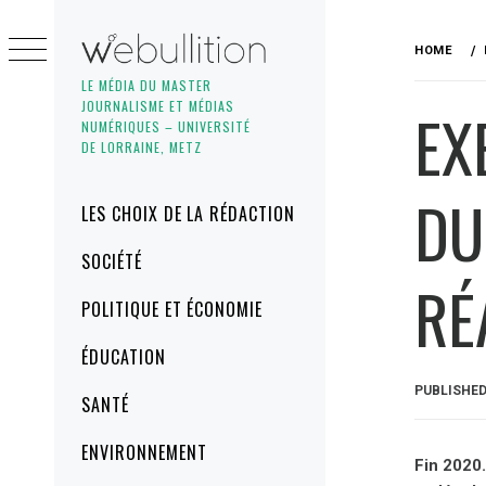
Skip
to
HOME
content
LE MÉDIA DU MASTER
JOURNALISME ET MÉDIAS
EX
NUMÉRIQUES – UNIVERSITÉ
DE LORRAINE, METZ
DU
Primary
LES CHOIX DE LA RÉDACTION
Menu
SOCIÉTÉ
RÉ
POLITIQUE ET ÉCONOMIE
ÉDUCATION
PUBLISHE
SANTÉ
ENVIRONNEMENT
Fin 2020.