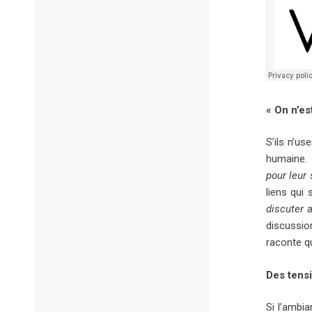
« On n’es
S’ils n’u
humaine. 
pour leur 
liens qui
discuter 
discussio
raconte qu
Des tensi
Si l’ambi