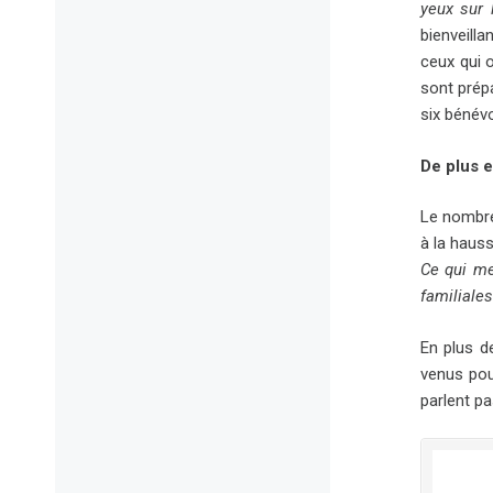
yeux sur 
bienveill
ceux qui o
sont prépa
six bénévo
De plus 
Le nombre
à la hauss
Ce qui me
familiales
En plus de
venus pour
parlent p