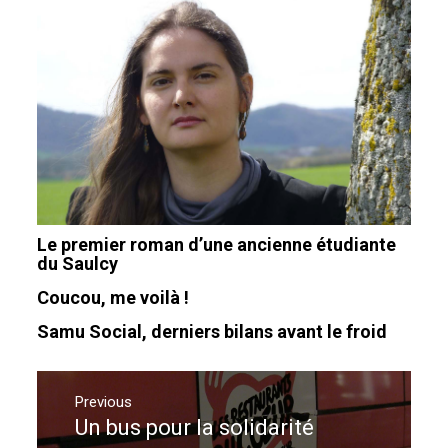
Le premier roman d’une ancienne étudiante
du Saulcy
Coucou, me voilà !
Samu Social, derniers bilans avant le froid
Navigation
de
Previous
Un bus pour la solidarité
Previous
l’article