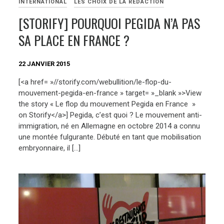
INTERNATIONAL
LES CHOIX DE LA RÉDACTION
[STORIFY] POURQUOI PEGIDA N’A PAS
SA PLACE EN FRANCE ?
22 JANVIER 2015
[<a href= »//storify.com/webullition/le-flop-du-
mouvement-pegida-en-france » target= »_blank »>View
the story « Le flop du mouvement Pegida en France »
on Storify</a>] Pegida, c’est quoi ? Le mouvement anti-
immigration, né en Allemagne en octobre 2014 a connu
une montée fulgurante. Débuté en tant que mobilisation
embryonnaire, il […]