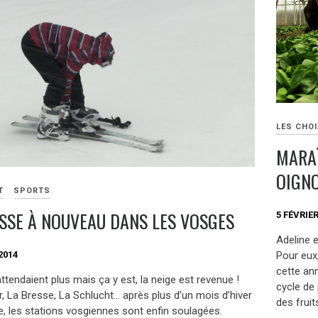
LES CHOI
MARAÎ
OIGN
T
SPORTS
ISSE À NOUVEAU DANS LES VOSGES
5 FÉVRIER
Adeline 
2014
Pour eux,
cette ann
’attendaient plus mais ça y est, la neige est revenue !
cycle de 
, La Bresse, La Schlucht… après plus d’un mois d’hiver
des fruit
e, les stations vosgiennes sont enfin soulagées.