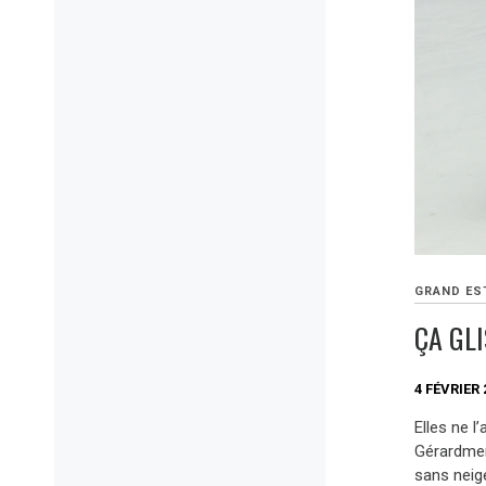
GRAND ES
ÇA GL
4 FÉVRIER 
Elles ne l
Gérardmer
sans neig