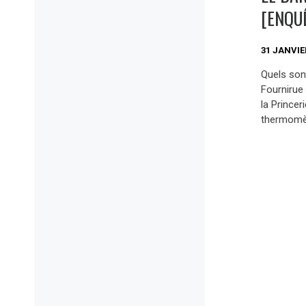
[ENQU
31 JANVIE
Quels son
Fournirue 
la Princer
thermomètr