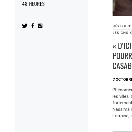
48 HEURES
DÉVELOPP
LES CHOIX
« D’IC
POURR
CASAB
7 OCTOBRE
Phénomène
les villes
fortement
Nassima H
Lorraine, 