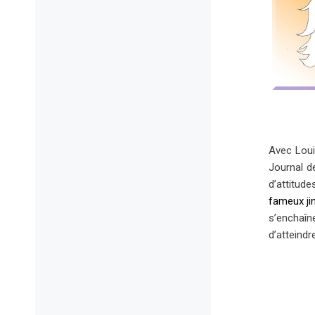
Avec Louis
Journal d
d’attitud
fameux ji
s’enchaîn
d’atteindr