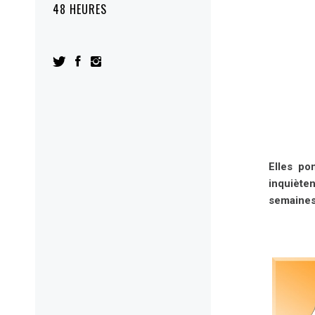
48 HEURES
Elles po
inquiète
semaines 