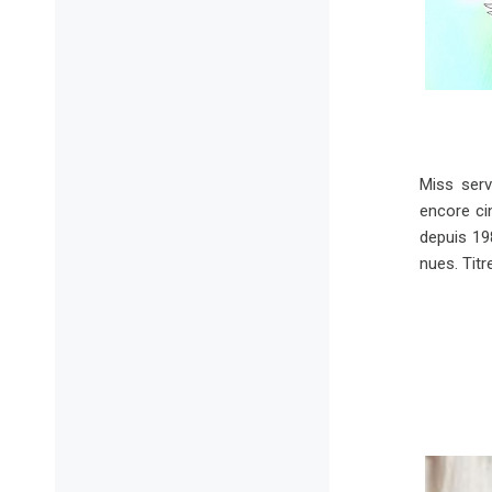
Miss serv
encore cin
depuis 198
nues. Tit