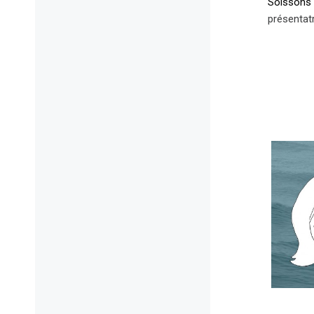
Soissons
présentatr