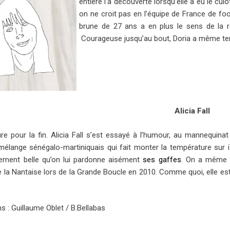
entière l’a découverte lorsqu’elle a eu le cul
on ne croit pas en l’équipe de France de foo
brune de 27 ans a en plus le sens de la r
Courageuse jusqu’au bout, Doria a même te
Alicia Fall
ure pour la fin. Alicia Fall s’est essayé à l’humour, au mannequinat
 mélange sénégalo-martiniquais qui fait monter la température sur
lement belle qu’on lui pardonne aisément
ses gaffes
. On a même p
 la Nantaise lors de la Grande Boucle en 2010. Comme quoi, elle est 
ons : Guillaume Oblet / B.Bellabas