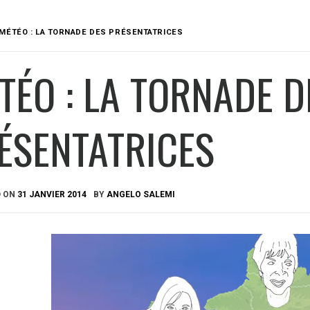
MÉTÉO : LA TORNADE DES PRÉSENTATRICES
TÉO : LA TORNADE D
ÉSENTATRICES
D ON
31 JANVIER 2014
BY
ANGELO SALEMI