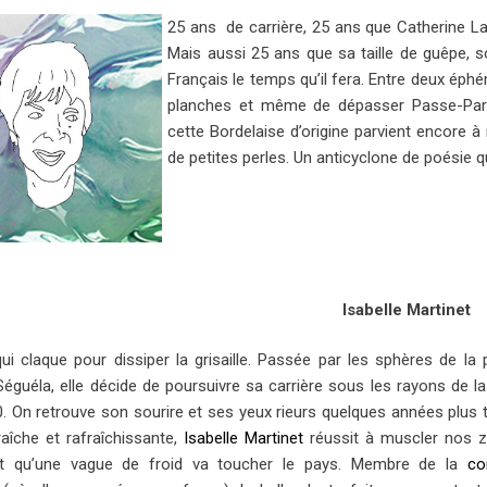
25 ans de carrière, 25 ans que Catherine L
Mais aussi 25 ans que sa taille de guêpe, s
Français le temps qu’il fera. Entre deux éphé
planches et même de dépasser Passe-Part
cette Bordelaise d’origine parvient encore 
de petites perles. Un anticyclone de poésie q
Isabelle Martinet
i claque pour dissiper la grisaille. Passée par les sphères de la 
éguéla, elle décide de poursuivre sa carrière sous les rayons de la 
. On retrouve son sourire et ses yeux rieurs quelques années plus t
raîche et rafraîchissante,
Isabelle Martinet
réussit à muscler nos 
t qu’une vague de froid va toucher le pays. Membre de la
co