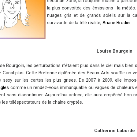
seconde zone, la rouquine mutine a parcouru 
la plus convoitée des émissions : la météo.
nuages gris et de grands soleils sur la c
survivante de la télé réalité,
Ariane Brodier
.
Louise Bourgoin
e Bourgoin, les perturbations n’étaient plus dans le ciel mais bien 
e Canal plus. Cette Bretonne diplômée des Beaux-Arts souffle un v
es sexy sur les cartes les plus grises. De 2007 à 2009, elle impo
ngles
comme un rendez-vous immanquable où vagues de chaleurs et 
ent sans discontinuer. Aujourd’hui actrice, elle aura empêché bon
e les téléspectateurs de la chaîne cryptée.
C
atherine Laborde