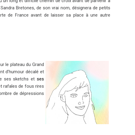
un long et difficile chemin de croix avant de parvenir à
 Sandra Bretones, de son vrai nom, désignera de petits
arte de France avant de laisser sa place à une autre
sur le plateau du Grand
ent d’humour décalé et
se ses sketchs et
ses
rafales de fous rires
 nombre de dépressions