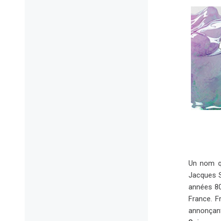
Un nom qu
Jacques S
années 80
France. F
annonçan