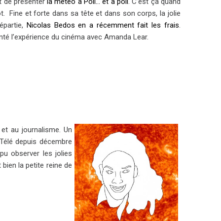
ot de présenter
la météo à Poil… et à poil
. C’est ça quand
t. Fine et forte dans sa tête et dans son corps, la jolie
épartie,
Nicolas Bedos en a récemment fait les frais
.
nté l’expérience du cinéma avec Amanda Lear.
 et au journalisme. Un
 iTélé depuis décembre
u observer les jolies
bien la petite reine de