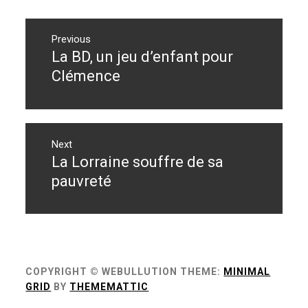
Navigation
de
Previous
La BD, un jeu d’enfant pour
Previous
l’article
post:
Clémence
Next
La Lorraine souffre de sa
Next
post:
pauvreté
COPYRIGHT © WEBULLUTION
THEME:
MINIMAL
GRID
BY
THEMEMATTIC