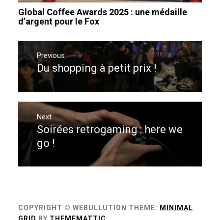
Global Coffee Awards 2025 : une médaille
d’argent pour le Fox
Navigation
de
Previous
Du shopping à petit prix !
Previous
l’article
post:
Next
Soirées retrogaming : here we
Next
post:
go !
COPYRIGHT © WEBULLUTION
THEME:
MINIMAL
GRID
BY
THEMEMATTIC