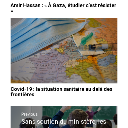
Amir Hassan : « À Gaza, étudier c’est résister
»
Covid-19 : la situation sanitaire au delà des
frontières
Navigation
de
Previous
Sans soutien du ministère, les
Previous
l’article
post: