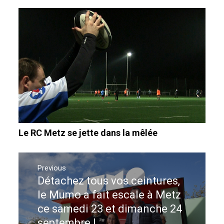
Le RC Metz se jette dans la mêlée
Navigation
de
Previous
Détachez tous vos ceintures,
Previous
l’article
post:
le Mumo a fait escale à Metz
ce samedi 23 et dimanche 24
septembre !