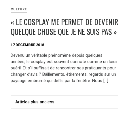
CULTURE
« LE COSPLAY ME PERMET DE DEVENIR
QUELQUE CHOSE QUE JE NE SUIS PAS »
17 DÉCEMBRE 2018
Devenu un véritable phénomène depuis quelques
années, le cosplay est souvent connoté comme un loisir
puéril. Et s’il suffisait de rencontrer ses pratiquants pour
changer d’avis ? Bâillements, étirements, regards sur un
paysage embrumé qui défile par la fenêtre. Nous […]
Navigation
Articles plus anciens
des
articles