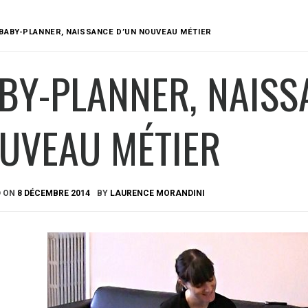
BABY-PLANNER, NAISSANCE D’UN NOUVEAU MÉTIER
BY-PLANNER, NAISS
UVEAU MÉTIER
D ON
8 DÉCEMBRE 2014
BY
LAURENCE MORANDINI