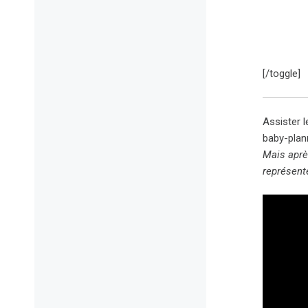
[/toggle]
Assister 
baby-plann
Mais aprè
représent