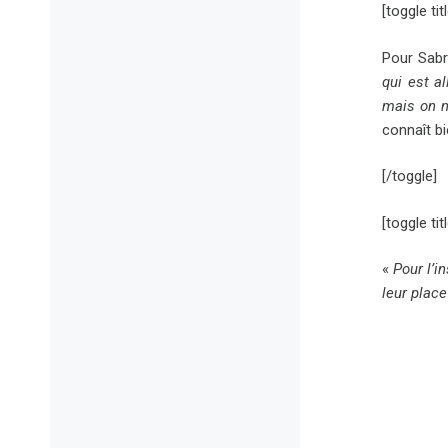
[toggle ti
Pour Sabri
qui est a
mais on n
connaît bi
[/toggle]
[toggle ti
«
Pour l’i
leur plac