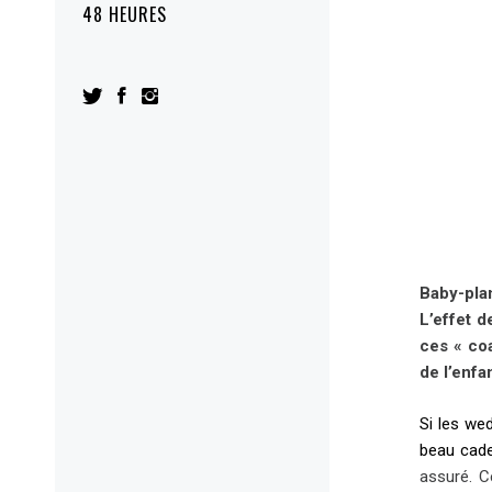
48 HEURES
Baby-pla
L’effet d
ces « co
de l’enfa
Si les wed
beau cad
assuré. C