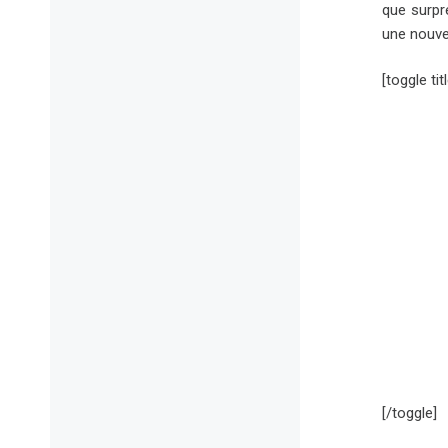
que surpre
une nouve
[toggle ti
[/toggle]