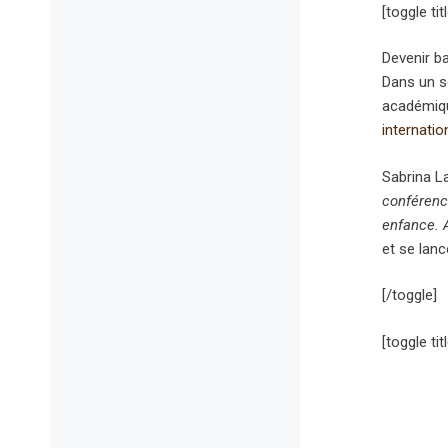
[toggle t
Devenir ba
Dans un so
académiqu
internatio
Sabrina La
conférenc
enfance. A
et se lanc
[/toggle]
[toggle ti