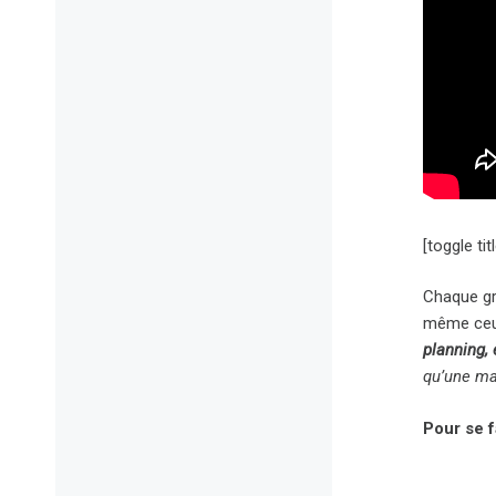
[toggle tit
Chaque gr
même ceux 
planning,
qu’une m
Pour se 