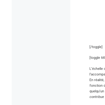
[/toggle]
[toggle ti
L’échelle 
l’accomp
En réalité
fonction 
quelqu’un 
contribue 