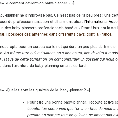
itle= »Comment devient-on baby-planner ? »]
by-planner ne s’improvise pas. Ce n’est pas de l’à peu près : une certi
uci de professionnalisation et d’harmonisation, l’
International Aca
e des baby-planners professionnels basé aux Etats Unis, est la seul
nal, il possède des antennes dans différents pays, dont la France.
rose opte pour un cursus sur le net qui dure un peu plus de 6 mois. 
e. Au même titre qu’un étudiant, on a des cours, des devoirs à rendr
 l’issue de cette formation, on doit constituer un dossier qui nous d
e dans l’aventure du baby-planning un an plus tard.
tle= »Quelles sont les qualités de la baby-planner ? »]
Pour être une bonne baby-planner, l’écoute active es
écouter les personnes que l’on a en face de nous af
prendre en compte tout ce qu’elles ne disent pas ave