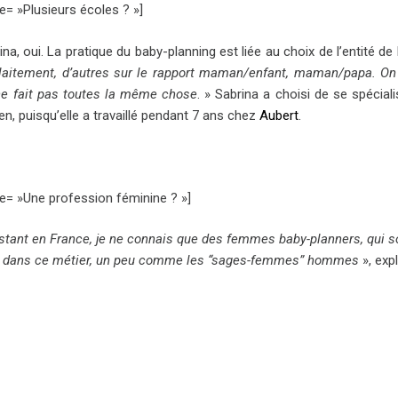
tle= »Plusieurs écoles ? »]
na, oui. La pratique du baby-planning est liée au choix de l’entité de 
llaitement, d’autres sur le rapport maman/enfant, maman/papa. O
e fait pas toutes la même chose
. » Sabrina a choisi de se spécial
en, puisqu’elle a travaillé pendant 7 ans chez
Aubert
.
tle= »Une profession féminine ? »]
nstant en France, je ne connais que des femmes baby-planners, qui
e dans ce métier, un peu comme les “sages-femmes” hommes
», exp