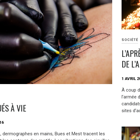
SOCIÉTÉ
L’APR
DE L’
1 AVRIL 2
À coup d
l’armée 
candidat
ÉS À VIE
sites d’
16
, dermographes en mains, Bues et Mest tracent les