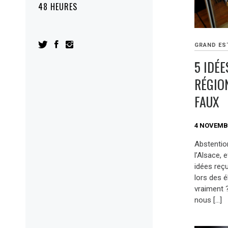
48 HEURES
GRAND ES
5 IDÉE
RÉGION
FAUX
4 NOVEMB
Abstentio
l’Alsace,
idées reç
lors des é
vraiment 
nous […]