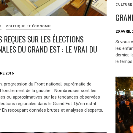
CULTURE
GRAND
T
POLITIQUE ET ÉCONOMIE
20 AVRIL 
S REÇUES SUR LES ÉLECTIONS
Si vous 
ALES DU GRAND EST : LE VRAI DU
les enfan
dernier, 
le temps 
RE 2016
n, progression du Front national, suprématie de
 effondrement de la gauche… Nombreuses sont les
ues ou approximatives sur les tendances observées
lections régionales dans le Grand Est. Qu’en est-il
? En recoupant données brutes et analyses d’experts,