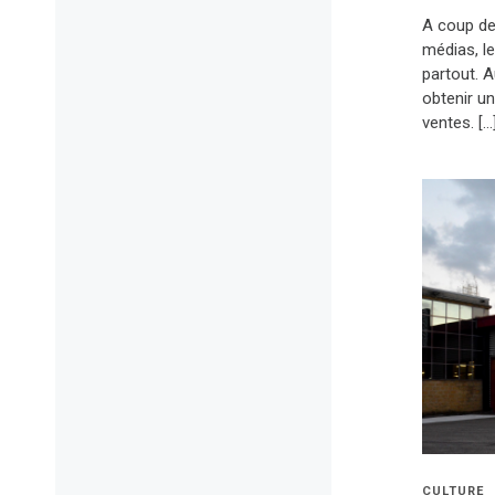
A coup de
médias, l
partout. A
obtenir un
ventes. […
CULTURE