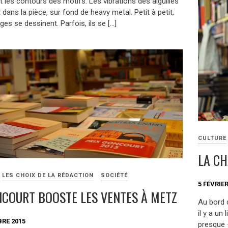
 les contours des motifs. Les vibrations des aiguilles
dans la pièce, sur fond de heavy metal. Petit à petit,
ges se dessinent. Parfois, ils se […]
CULTURE
LA CH
LES CHOIX DE LA RÉDACTION
SOCIÉTÉ
5 FÉVRIER
NCOURT BOOSTE LES VENTES À METZ
Au bord 
il y a un
RE 2015
presque –