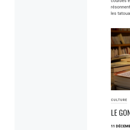
courbes et
résonnent 
les tatoua
CULTURE
LE GO
11 DÉCEMB