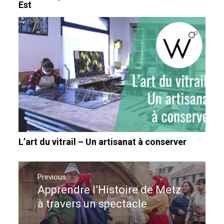
Est
L’art du vitrail – Un artisanat à conserver
Navigation
de
Previous
Apprendre l’Histoire de Metz
Previous
l’article
post:
à travers un spectacle