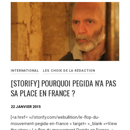
INTERNATIONAL
LES CHOIX DE LA RÉDACTION
[STORIFY] POURQUOI PEGIDA N’A PAS
SA PLACE EN FRANCE ?
22 JANVIER 2015
[<a href= »//storify.com/webullition/le-flop-du-
mouvement-pegida-en-france » target= »_blank »>View
the story « Le flop du mouvement Pegida en France »