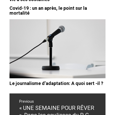
Covid-19 : un an après, le point sur la
mortalité
Le journalisme d’adaptation: A quoi sert -il ?
Navigation
de
Previous
« UNE SEMAINE POUR RÊVER
Previous
l’article
post: