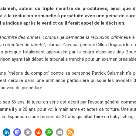
Salameh, auteur du triple meurtre de prostituées, ainsi que d
 à la réclusion criminelle à perpétuité avec une peine de sure
l a indiqué après le verdict qu’il ferait appel de la décision.
’énormité des crimes commis, je demande la réclusion criminelle à p
la rétention de sûreté
”, clamait l’avocat général Gilles Rognoni lor
ons presque totalement approuvée par la cours d’assises des Bou
rison ayant fait débat, le tribunal a tranché pour un examen préalabl
’une “théorie du complot” contre sa personne Patrick Salameh n’a pa
s’est déroulé dans une ambiance particulière puisque les avocats 
 un vice de procédure.
 ses 56 ans, le tueur en série est décrit par l’avocat général comme un 
mné il y a 20 ans pour vol à main armé et actes de torture. Une autre 
e, la disparition d’une femme de 21 ans qui allait faire du baby-sitting