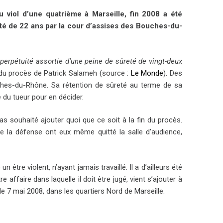
u viol d’une quatrième à Marseille, fin 2008 a été
té de 22 ans par la cour d’assises des Bouches-du-
erpétuité assortie d’une peine de sûreté de vingt-deux
s du procès de Patrick Salameh (source :
Le Monde
). Des
ches-du-Rhône. Sa rétention de sûreté au terme de sa
e du tueur pour en décider.
s souhaité ajouter quoi que ce soit à la fin du procès.
de la défense ont eux même quitté la salle d’audience,
être violent, n’ayant jamais travaillé. Il a d’ailleurs été
affaire dans laquelle il doit être jugé, vient s’ajouter à
, le 7 mai 2008, dans les quartiers Nord de Marseille.