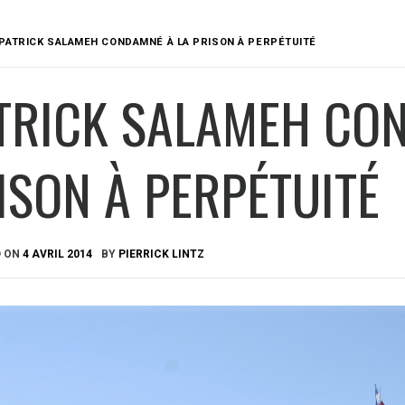
PATRICK SALAMEH CONDAMNÉ À LA PRISON À PERPÉTUITÉ
TRICK SALAMEH CO
ISON À PERPÉTUITÉ
D ON
4 AVRIL 2014
BY
PIERRICK LINTZ