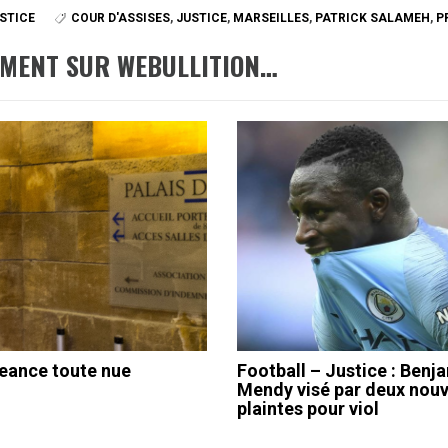
USTICE
COUR D'ASSISES
,
JUSTICE
,
MARSEILLES
,
PATRICK SALAMEH
,
P
EMENT SUR WEBULLITION…
eance toute nue
Football – Justice : Benj
Mendy visé par deux nouv
plaintes pour viol