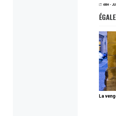
48H - J
ÉGAL
La veng