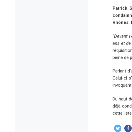
Patrick 
condamné
Rhônes. I
“
Devant l
ans et de 
réquisiti
peine de p
Parlant d
Celui-ci 
invoquant
Du haut de
déjà conda
cette list