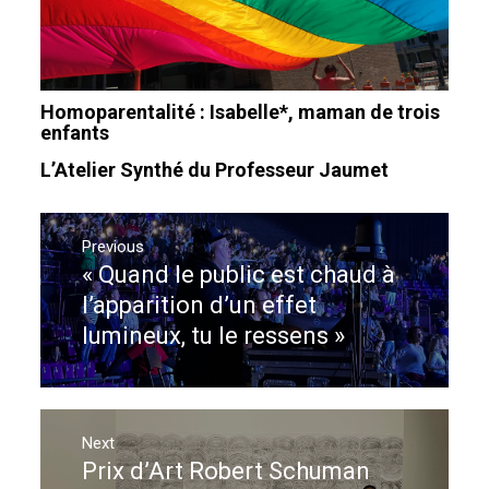
Homoparentalité : Isabelle*, maman de trois
enfants
L’Atelier Synthé du Professeur Jaumet
Navigation
de
Previous
« Quand le public est chaud à
Previous
l’article
post:
l’apparition d’un effet
lumineux, tu le ressens »
Next
Prix d’Art Robert Schuman
Next