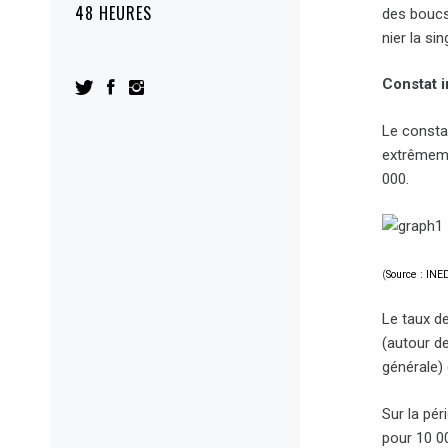
48 HEURES
des boucs
nier la si
Constat 
Le constat
extrêmeme
000.
(
Source : INE
Le taux d
(autour de
générale) 
Sur la pér
pour 10 0