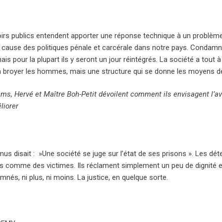
irs publics entendent apporter une réponse technique à un problème q
 cause des politiques pénale et carcérale dans notre pays. Condamné
ais pour la plupart ils y seront un jour réintégrés. La société a tout 
broyer les hommes, mais une structure qui se donne les moyens de (re
ms, Hervé et Maître Boh-Petit dévoilent comment ils envisagent l’ave
liorer
us disait : »Une société se juge sur l’état de ses prisons ». Les dét
 comme des victimes. Ils réclament simplement un peu de dignité et de
nés, ni plus, ni moins. La justice, en quelque sorte.