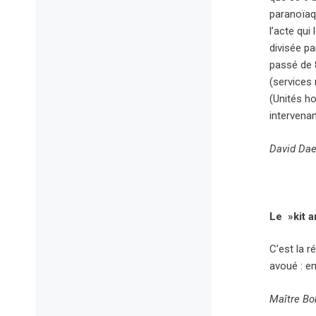
paranoïaqu
l’acte qui
divisée p
passé de 
(services
(Unités ho
intervenan
David Dae
Le »kit a
C’est la r
avoué : e
Maître Boh