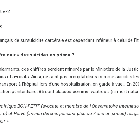
D
)
rançais de sursuicidité carcérale est cependant inférieur à celui de l’I
re noir » des suicides en prison ?
alarmants, ces chiffres seraient minorés par le Ministère de la Justi
ons et avocats. Ainsi, ne sont pas comptabilisés comme suicides l
transport à l’hôpital, lors d’une hospitalisation, en garde à vue… En
ration pénitentiaire, 85 sont classés comme »autres » (ni mort nature
minique BOH-PETIT (avocate et membre de l’Observatoire internatio
ire) et Hervé (ancien détenu, pendant plus de 7 ans en prison) réagis
oir »