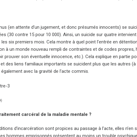
nus (en attente d’un jugement, et donc présumés innocents) se suici
 (30 contre 15 pour 10 000). Ainsi, un suicide sur quatre intervient
 les six premiers mois. Cela montre à quel point l’entrée en détenti
ion à un monde nouveau rempli de contraintes et de codes propres, ho
r prouver son éventuelle innocence, etc.). Cela explique en partie p
 et des liens familiaux importants se suicident plus que les autres (à l’
également avec la gravité de l’acte commis.
D
)
raitement carcéral de la maladie mentale ?
ditions d’incarcération sont propices au passage à l’acte, elles n’e
es hommes emprisonnés présentent au moins un trouble psychique 