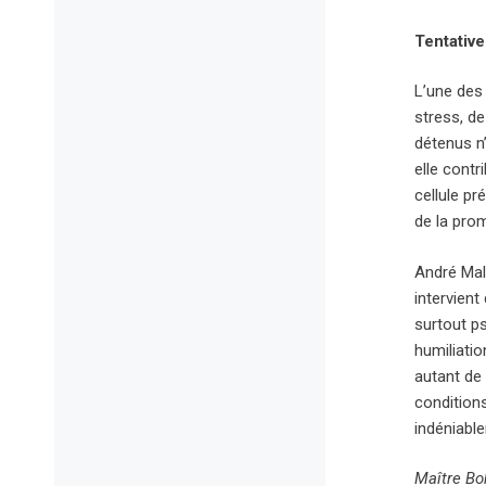
Tentative
L’une des 
stress, de
détenus n’
elle cont
cellule pr
de la pro
André Malr
intervien
surtout ps
humiliatio
autant de 
condition
indéniable
Maître Bo