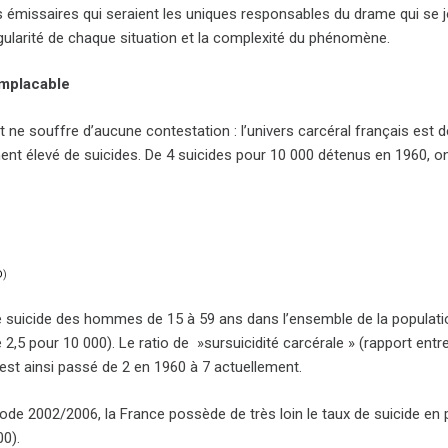
 émissaires qui seraient les uniques responsables du drame qui se j
ngularité de chaque situation et la complexité du phénomène.
implacable
 ne souffre d’aucune contestation : l’univers carcéral français est 
nt élevé de suicides. De 4 suicides pour 10 000 détenus en 1960, on
D
)
e suicide des hommes de 15 à 59 ans dans l’ensemble de la populatio
 2,5 pour 10 000). Le ratio de »sursuicidité carcérale » (rapport entre
est ainsi passé de 2 en 1960 à 7 actuellement.
iode 2002/2006, la France possède de très loin le taux de suicide en p
00).