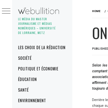
Skip
to
HOME
content
LE MÉDIA DU MASTER
JOURNALISME ET MÉDIAS
ON
NUMÉRIQUES – UNIVERSITÉ
DE LORRAINE, METZ
Primary
LES CHOIX DE LA RÉDACTION
PUBLISHE
Menu
SOCIÉTÉ
Selon les
POLITIQUE ET ÉCONOMIE
comptant 
associati
ÉDUCATION
affirment
toujours d
SANTÉ
Derrière l
ENVIRONNEMENT
chaque sui