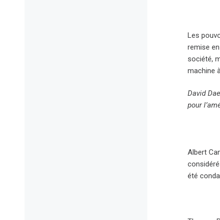
Les pouvo
remise en
société, m
machine à 
David Dae
pour l’amé
Albert Cam
considérés
été condam