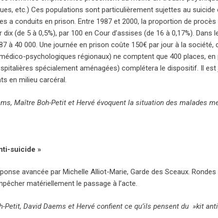
es, etc.) Ces populations sont particulièrement sujettes au suicide e
 les a conduits en prison. Entre 1987 et 2000, la proportion de procès
ar dix (de 5 à 0,5%), par 100 en Cour d’assises (de 16 à 0,17%). Dans
87 à 40 000. Une journée en prison coûte 150€ par jour à la société,
 médico-psychologiques régionaux) ne comptent que 400 places, en p
spitalières spécialement aménagées) complétera le dispositif. Il est
ts en milieu carcéral.
ms, Maître Boh-Petit et Hervé évoquent la situation des malades m
nti-suicide »
éponse avancée par Michelle Alliot-Marie, Garde des Sceaux. Rondes d
mpêcher matériellement le passage à l’acte.
-Petit, David Daems et Hervé confient ce qu’ils pensent du »kit anti