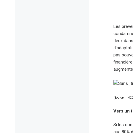
Les préve
condamnées
deux dans
d’adaptat
pas pouvoi
financière
augmente 
(
Source : INE
Vers un t
Si les con
que 80% d