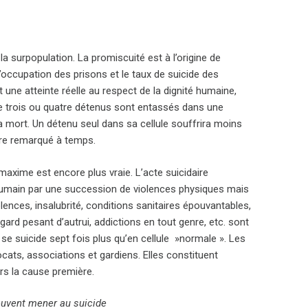
la surpopulation. La promiscuité est à l’origine de
d’occupation des prisons et le taux de suicide des
 une atteinte réelle au respect de la dignité humaine,
que trois ou quatre détenus sont entassés dans une
r la mort. Un détenu seul dans sa cellule souffrira moins
tre remarqué à temps.
 maxime est encore plus vraie. L’acte suicidaire
e humain par une succession de violences physiques mais
olences, insalubrité, conditions sanitaires épouvantables,
gard pesant d’autrui, addictions en tout genre, etc. sont
 se suicide sept fois plus qu’en cellule »normale ». Les
cats, associations et gardiens. Elles constituent
rs la cause première.
peuvent mener au suicide