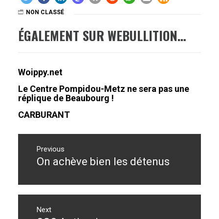
NON CLASSÉ
ÉGALEMENT SUR WEBULLITION…
Woippy.net
Le Centre Pompidou-Metz ne sera pas une
réplique de Beaubourg !
CARBURANT
Navigation
de
Previous
On achève bien les détenus
Previous
l’article
post:
Next