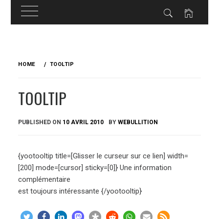
Skip
to
HOME
TOOLTIP
content
TOOLTIP
PUBLISHED ON
10 AVRIL 2010
BY
WEBULLITION
{yootooltip title=[Glisser le curseur sur ce lien] width=
[200] mode=[cursor] sticky=[0]} Une information
complémentaire
est toujours intéressante {/yootooltip}