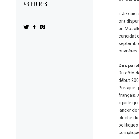
48 HEURES
« Je suis 
ont dispar
en Mosell
candidat 
septembre
ouvrières
Des parol
Du côté de
début 2008
Presque qu
français. 
liquide qu
lancer de 
cloche du 
politique
compliqués