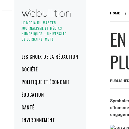
Skip
to
HOME
content
LE MÉDIA DU MASTER
JOURNALISME ET MÉDIAS
EN
NUMÉRIQUES – UNIVERSITÉ
DE LORRAINE, METZ
PL
Primary
LES CHOIX DE LA RÉDACTION
Menu
SOCIÉTÉ
POLITIQUE ET ÉCONOMIE
PUBLISHE
ÉDUCATION
Symboles 
SANTÉ
d’hommes 
engageme
ENVIRONNEMENT