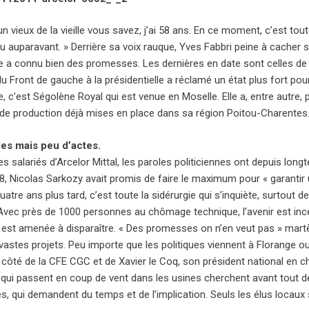
un vieux de la vieille vous savez, j’ai 58 ans. En ce moment, c’est to
u auparavant. » Derrière sa voix rauque, Yves Fabbri peine à cacher so
e a connu bien des promesses. Les dernières en date sont celles de
du Front de gauche à la présidentielle a réclamé un état plus fort p
, c’est Ségolène Royal qui est venue en Moselle. Elle a, entre autre
 de production déjà mises en place dans sa région Poitou-Charentes
es mais peu d’actes.
s salariés d’Arcelor Mittal, les paroles politiciennes ont depuis long
, Nicolas Sarkozy avait promis de faire le maximum pour « garantir u
atre ans plus tard, c’est toute la sidérurgie qui s’inquiète, surtout
Avec près de 1000 personnes au chômage technique, l’avenir est incert
i est amenée à disparaître. « Des promesses on n’en veut pas » martèle Y
vastes projets. Peu importe que les politiques viennent à Florange o
côté de la CFE CGC et de Xavier le Coq, son président national en cha
s qui passent en coup de vent dans les usines cherchent avant tout 
, qui demandent du temps et de l’implication. Seuls les élus locaux s