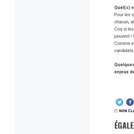
Quel(s) 
Pour les s
chacun, af
Coq si les
peuvent ! 
Comme en 
candidats.
Quelques 
enjeux de
NON CL
ÉGAL