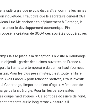
ute la sidérurgie que je vois disparaître, comme les mines
n inquiétude. Il faut dire que le secrétaire général CGT
 Jean-Luc Mélenchon : en déplacement à Florange, le
our relancer le développement économique. Fin
, proposé la création de SCOP, ces sociétés coopératives
.
temps laissé place à la déception. En visite à Gandrange
n objectif : garder des usines ouvertes en France ».
 depuis la fermeture temporaire du dernier haut fourneau
ain. Pour les plus pessimistes, c’est toute la filière
ves Fabbri, « pour relancer l’activité, il faut investir,
u à Gandrange, l’important c’est d’agir. » Même son de
rge de la sidérurgie. Pour lui, les personnalités
des coups médiatiques. « Ce sont des dossiers de fond,
ont présents sur le long terme » assure-t-il.