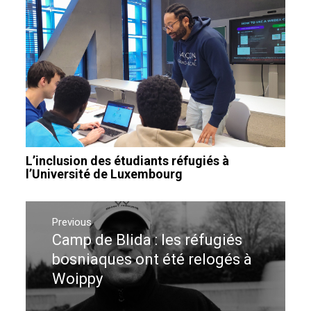
L’inclusion des étudiants réfugiés à
l’Université de Luxembourg
Navigation
de
Previous
Camp de Blida : les réfugiés
Previous
l’article
post:
bosniaques ont été relogés à
Woippy