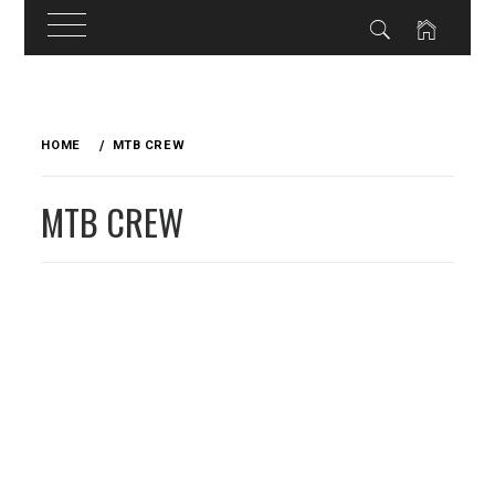
Skip
to
HOME
MTB CREW
content
MTB CREW