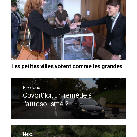
Les petites villes votent comme les grandes
Navigation
de
Previous
Covoit’Ici, un remède à
Previous
l’article
post:
l’autosolisme ?
Next