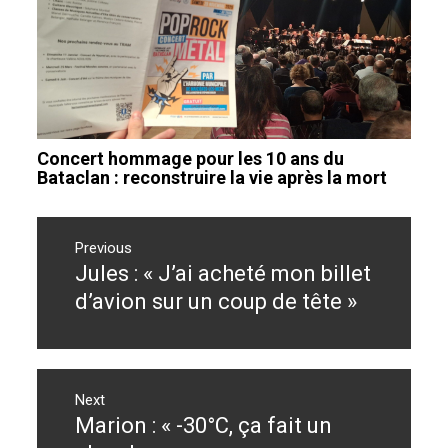
Concert hommage pour les 10 ans du
Bataclan : reconstruire la vie après la mort
Navigation
de
Previous
Jules : « J’ai acheté mon billet
Previous
l’article
post:
d’avion sur un coup de tête »
Next
Marion : « -30°C, ça fait un
Next
post: