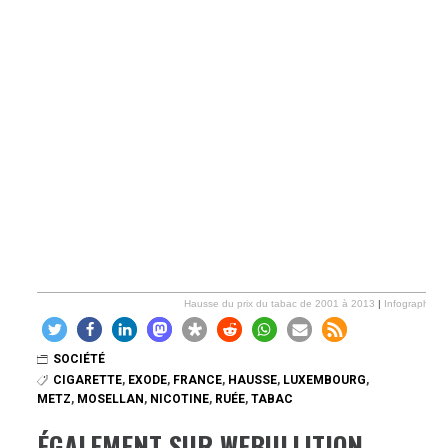
Hausse du prix du tabac de 2001 à 2013
|
Infographics
SOCIÉTÉ
CIGARETTE
,
EXODE
,
FRANCE
,
HAUSSE
,
LUXEMBOURG
,
METZ
,
MOSELLAN
,
NICOTINE
,
RUÉE
,
TABAC
ÉGALEMENT SUR WEBULLITION…