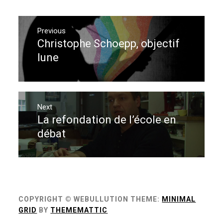
Navigation
de
Previous
Christophe Schoepp, objectif
Previous
l’article
post:
lune
Next
La refondation de l’école en
Next
post:
débat
COPYRIGHT © WEBULLUTION
THEME:
MINIMAL
GRID
BY
THEMEMATTIC