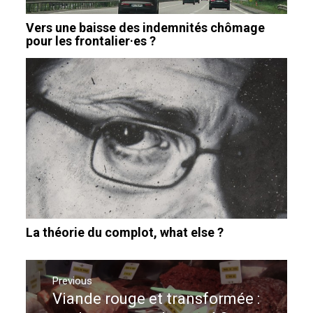
Vers une baisse des indemnités chômage
pour les frontalier·es ?
La théorie du complot, what else ?
Navigation
de
Previous
Viande rouge et transformée :
Previous
l’article