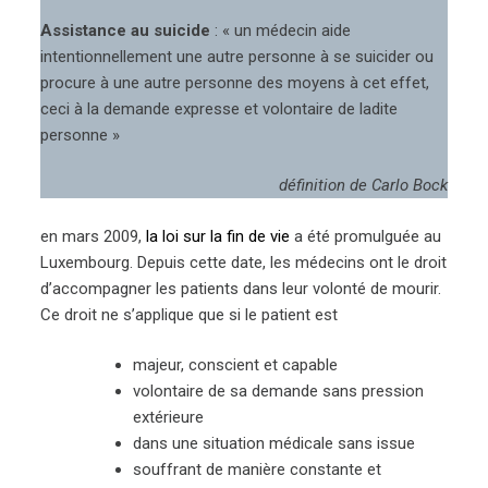
Assistance au suicide
: « un médecin aide
intentionnellement une autre personne à se suicider ou
procure à une autre personne des moyens à cet effet,
ceci à la demande expresse et volontaire de ladite
personne »
définition de Carlo Bock
en mars 2009,
la loi sur la fin de vie
a été promulguée au
Luxembourg. Depuis cette date, les médecins ont le droit
d’accompagner les patients dans leur volonté de mourir.
Ce droit ne s’applique que si le patient est
majeur, conscient et capable
volontaire de sa demande sans pression
extérieure
dans une situation médicale sans issue
souffrant de manière constante et