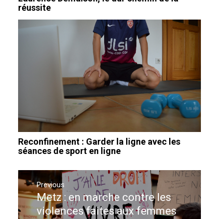
réussite
Reconfinement : Garder la ligne avec les
séances de sport en ligne
Navigation
de
Previous
Metz : en marche contre les
Previous
l’article
post:
violences faites aux femmes