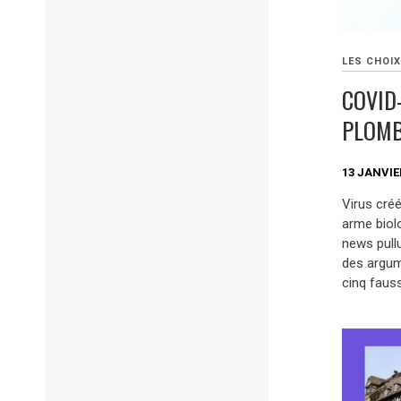
LES CHOIX
COVID-
PLOMB
13 JANVIE
Virus créé
arme biolo
news pullu
des argum
cinq faus