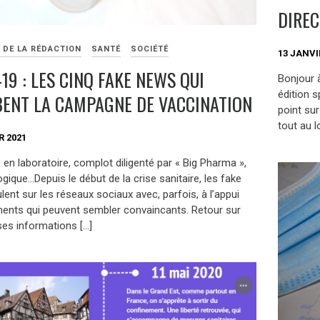
DIREC
 DE LA RÉDACTION
SANTÉ
SOCIÉTÉ
13 JANVI
19 : LES CINQ FAKE NEWS QUI
Bonjour 
édition 
ENT LA CAMPAGNE DE VACCINATION
point sur
tout au l
R 2021
 en laboratoire, complot diligenté par « Big Pharma »,
gique…Depuis le début de la crise sanitaire, les fake
lent sur les réseaux sociaux avec, parfois, à l’appui
ents qui peuvent sembler convaincants. Retour sur
ses informations […]