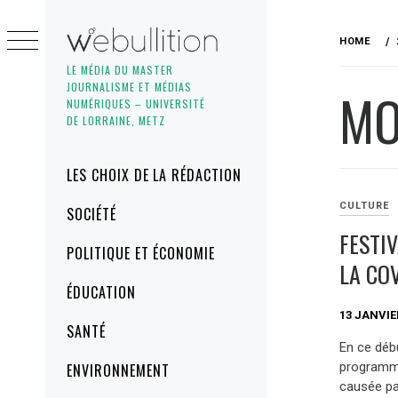
Skip
to
HOME
content
LE MÉDIA DU MASTER
JOURNALISME ET MÉDIAS
MO
NUMÉRIQUES – UNIVERSITÉ
DE LORRAINE, METZ
Primary
LES CHOIX DE LA RÉDACTION
Menu
CULTURE
SOCIÉTÉ
FESTIV
POLITIQUE ET ÉCONOMIE
LA CO
ÉDUCATION
13 JANVIE
SANTÉ
En ce déb
programma
ENVIRONNEMENT
causée pa