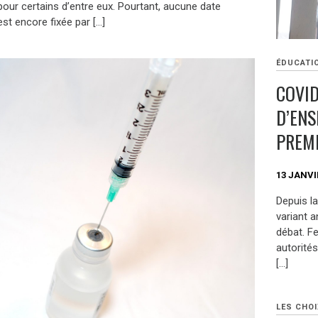
pour certains d’entre eux. Pourtant, aucune date
est encore fixée par […]
ÉDUCATI
COVID
D’ENS
PREMI
13 JANVI
Depuis l
variant a
débat. F
autorités
[…]
LES CHOI