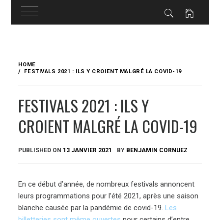
Skip
to
HOME
content
FESTIVALS 2021 : ILS Y CROIENT MALGRÉ LA COVID-19
FESTIVALS 2021 : ILS Y
CROIENT MALGRÉ LA COVID-19
PUBLISHED ON
13 JANVIER 2021
BY
BENJAMIN CORNUEZ
En ce début d’année, de nombreux festivals annoncent
leurs programmations pour l’été 2021, après une saison
blanche causée par la pandémie de covid-19.
Les
billetteries sont même ouvertes
pour certains d’entre