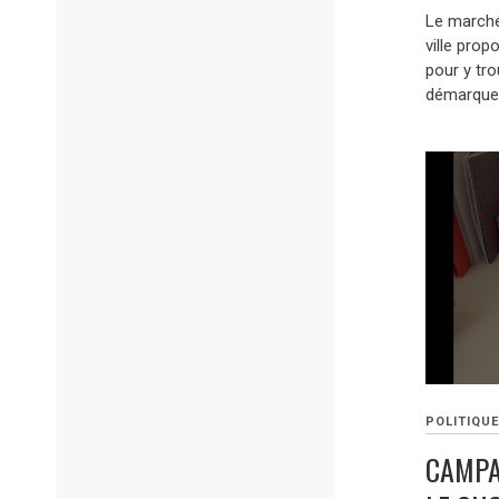
Le marché
ville prop
pour y tr
démarquer
POLITIQU
CAMPA