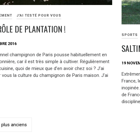
EMENT
J'AI TESTÉ POUR VOUS
RÔLE DE PLANTATION !
SPORTS
BRE 2016
SALT
ionnel champignon de Paris pousse habituellement en
nière, car il est très simple à cultiver. Régulièrement
19 NOVE
 cuisine, quoi de mieux que d’en avoir chez soi ? J’ai
Extrêmem
r vous la culture du champignon de Paris maison. J’ai
France, 
inopinée
de Franc
discipline
ation
s plus anciens
es