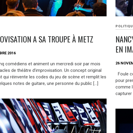
POLITIQU
ROVISATION A SA TROUPE À METZ
NANCY
EN IM
BRE 2016
26 NOVE
cinq comédiens et animent un mercredi soir par mois
cles de théâtre d’improvisation. Un concept original
Foule con
t qui réinvente les codes du jeu de scène et remplit les
pour pre
elques notes de guitare, une personne du public […]
comme le 
capturer 