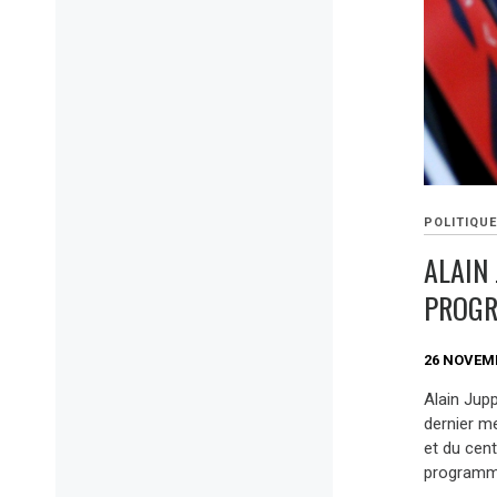
POLITIQU
ALAIN 
PROG
26 NOVEM
Alain Jup
dernier me
et du cent
programme