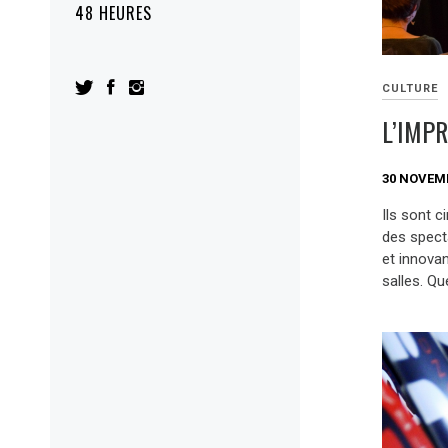
48 HEURES
CULTURE
L’IMP
30 NOVEM
Ils sont 
des specta
et innovan
salles. Qu