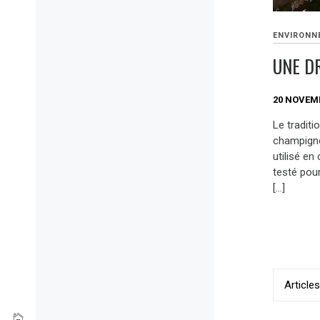
ENVIRONN
UNE D
20 NOVEM
Le tradit
champignon
utilisé en
testé pou
[…]
Navig
Article
des
articl