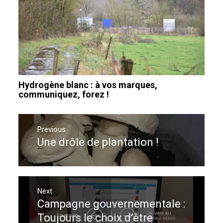
Hydrogène blanc : à vos marques,
communiquez, forez !
Navigation
de
Previous
Une drôle de plantation !
Previous
l’article
post:
Next
Campagne gouvernementale :
Next
post:
Toujours le choix d’être