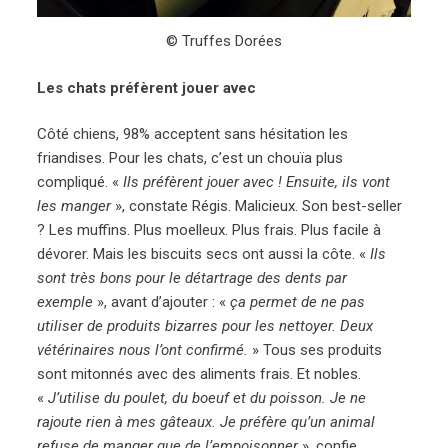
© Truffes Dorées
Les chats préfèrent jouer avec
Côté chiens, 98% acceptent sans hésitation les
friandises. Pour les chats, c’est un chouïa plus
compliqué. «
Ils préfèrent jouer avec ! Ensuite, ils vont
les manger
», constate Régis. Malicieux. Son best-seller
? Les muffins. Plus moelleux. Plus frais. Plus facile à
dévorer. Mais les biscuits secs ont aussi la côte. «
I
ls
sont très bons pour le détartrage des dents par
exemple
», avant d’ajouter : «
ça permet de ne pas
utiliser de produits bizarres pour les nettoyer. Deux
vétérinaires nous l’ont confirmé.
» Tous ses produits
sont mitonnés avec des aliments frais. Et nobles.
«
J’utilise du poulet, du boeuf et du poisson. Je ne
rajoute rien à mes gâteaux. Je préfère qu’un animal
refuse de manger que de l’empoisonner
», confie