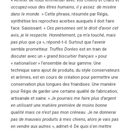
«
Arrêter de nous emmerder avec vos chiens et chats et
occupez-vous des êtres humains, il y assez de misère
dans le monde.
» Cette phrase, résumée par Régis,
synthétise les reproches acerbes auxquels il doit faire
face. Saisissant. «
Ces personnes ont le droit d’avoir cet
avis, je le respecte. Honnêtement, ça m’a touché, mais
pas plus que ça
», répond-t-il. Surtout que l’avenir
semble prometteur.
Truffes Dorées
est en train de
discuter avec un «
grand biscuitier français
» pour
«
nationaliser
» l’ensemble de leur gamme. Une
technique sans ajout de produits, du style conservateurs
et arômes, est en cours de création pour permettre une
conservation plus longues des friandises. Une manière
pour Régis de garder une certaine qualité de fabrication,
artisanale et saine. «
Je pourrais me faire plus d’argent
en utilisant une matière première de moins bonne
qualité mais ce n’est pas mon créneau. Je ne donnerai
pas de mauvais produits à mes chiens, alors je vais pas
en vendre aux autres
», admet-il. De quoi s’en mettre