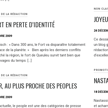
NON CLA
 DE LA RÉDACTION
JOYEU
T EN PERTE D’IDENTITÉ
24 DÉCEM
RE 2009
Ce dessin
isch : « Dans 300 ans, le Fort va disparaître totalement
un blog g
ace de la planète. » Bien après les derniers conflits
rédaction
hé la région, le fort de Queuleu survit tant bien que
d’excelle
avages du temps. […]
PROMOTI
 DE LA RÉDACTION
NASTA
R, AU PLUS PROCHE DES PEOPLES
18 DÉCEM
RE 2009
Nastassi
actuelle, le people est une des catégories de presse
et achar