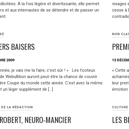
ollicitées. A la fois légère et divertissante, elle permet
visages 
urs et aux internautes de se détendre et de passer un
cesse à l
nt.
contradi
SÉ
NON CLA
ERS BAISERS
PREMI
RE 2009
13 DÉCEM
née, je vais me la faire, c’est sûr ! » Les footeux
« Cette a
de Webullition auront peut-être la chance de couvrir
acharnés
ière Coupe du monde cette année. C’est avec la même
leur pre
t un léger supplément de […]
émotion 
 DE LA RÉDACTION
CULTURE
 ROBERT, NEURO-MANCIER
LES B