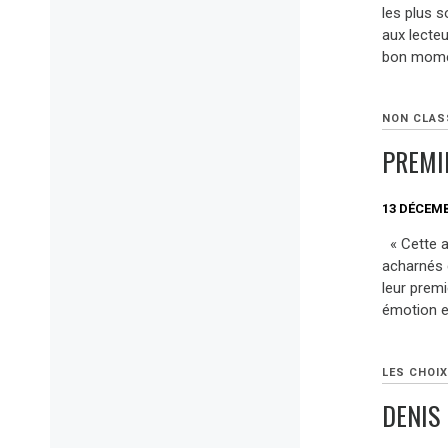
les plus s
aux lecte
bon mome
NON CLAS
PREMI
13 DÉCEMB
« Cette an
acharnés 
leur prem
émotion e
LES CHOIX
DENIS