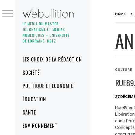
Skip
to
HOME
content
LE MÉDIA DU MASTER
JOURNALISME ET MÉDIAS
AN
NUMÉRIQUES – UNIVERSITÉ
DE LORRAINE, METZ
Primary
LES CHOIX DE LA RÉDACTION
Menu
CULTURE
SOCIÉTÉ
RUE89,
POLITIQUE ET ÉCONOMIE
27 DÉCEMB
ÉDUCATION
Rue89 est 
SANTÉ
Libération
dans l’inf
ENVIRONNEMENT
Concept C
concurren