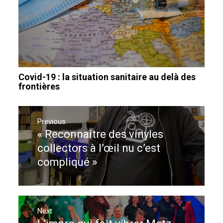
Covid-19 : la situation sanitaire au delà des
frontières
Navigation
de
Previous
« Reconnaître des vinyles
Previous
l’article
post:
collectors à l’œil nu c’est
compliqué »
Next
Next