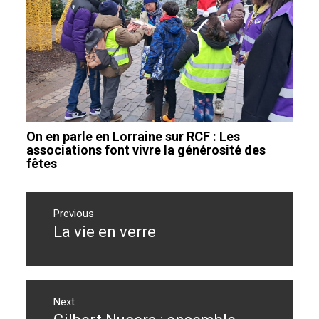
On en parle en Lorraine sur RCF : Les
associations font vivre la générosité des
fêtes
Navigation
de
Previous
La vie en verre
Previous
l’article
post:
Next
Next