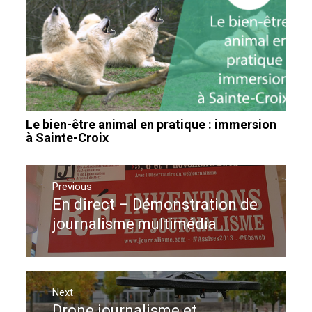
Le bien-être animal en pratique : immersion
à Sainte-Croix
Navigation
de
Previous
En direct – Démonstration de
Previous
l’article
post:
journalisme multimédia
Next
Drone journalisme et
Next