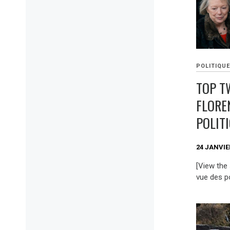
POLITIQU
TOP T
FLORE
POLIT
24 JANVIE
[View the
vue des po