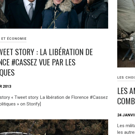
E ET ÉCONOMIE
WEET STORY : LA LIBÉRATION DE
NCE #CASSEZ VUE PAR LES
IQUES
LES CHOI
R 2013
LES A
 story « Tweet story. La libération de Florence #Cassez
COMBA
litiques » on Storify]
24 JANVI
Les mili
les autre