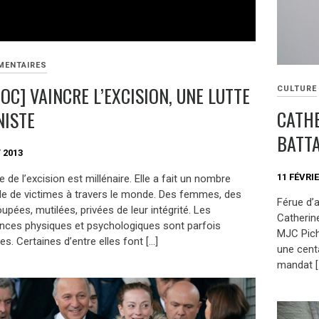
MENTAIRES
OC] VAINCRE L’EXCISION, UNE LUTTE
CULTURE
CATHE
ISTE
BATT
 2013
11 FÉVRIE
e de l’excision est millénaire. Elle a fait un nombre
ble de victimes à travers le monde. Des femmes, des
Férue d’a
coupées, mutilées, privées de leur intégrité. Les
Catherin
ces physiques et psychologiques sont parfois
MJC Picho
s. Certaines d’entre elles font […]
une centa
mandat [