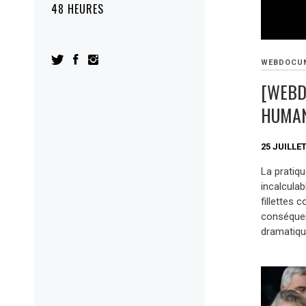
48 HEURES
WEBDOCU
[WEBD
HUMAN
25 JUILLET
La pratiqu
incalcula
fillettes 
conséquen
dramatique