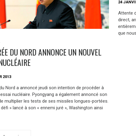
24 JANVI
Attente d
direct, a
entièrem
que nous 
S
RÉE DU NORD ANNONCE UN NOUVEL
 NUCLÉAIRE
R 2013
du Nord a annoncé jeudi son intention de procéder à
 essai nucléaire. Pyongyang a également annoncé son
de multiplier les tests de ses missiles longues-portées.
 défi » lancé à son « ennemi juré », Washington ainsi
ation