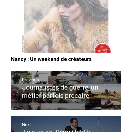
Nancy : Un weekend de créateurs
Navigation
de
Previous
Journalistes de guerre, un
Previous
l’article
post:
métier parfois précaire
Next
Next