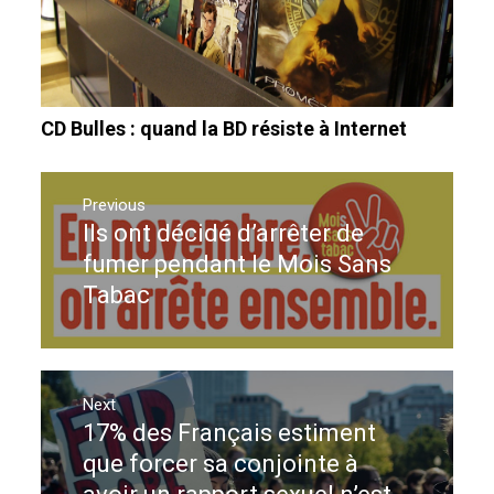
CD Bulles : quand la BD résiste à Internet
Navigation
de
Previous
Ils ont décidé d’arrêter de
Previous
l’article
post:
fumer pendant le Mois Sans
Tabac
Next
17% des Français estiment
Next
post:
que forcer sa conjointe à