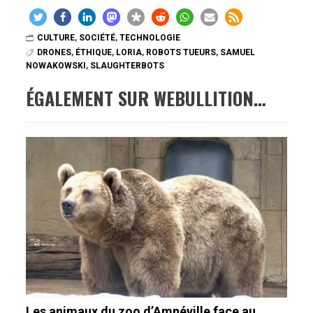
CULTURE
,
SOCIÉTÉ
,
TECHNOLOGIE
DRONES
,
ÉTHIQUE
,
LORIA
,
ROBOTS TUEURS
,
SAMUEL
NOWAKOWSKI
,
SLAUGHTERBOTS
ÉGALEMENT SUR WEBULLITION…
Les animaux du zoo d’Amnéville face au