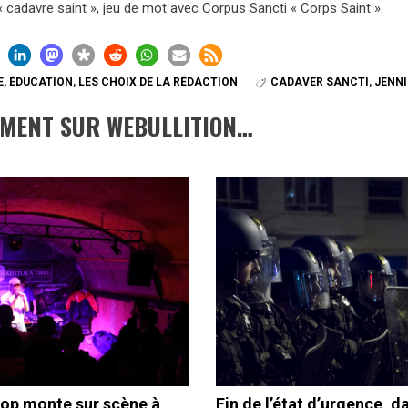
 « cadavre saint », jeu de mot avec Corpus Sancti « Corps Saint ».
E
,
ÉDUCATION
,
LES CHOIX DE LA RÉDACTION
CADAVER SANCTI
,
JENN
EMENT SUR WEBULLITION…
hop monte sur scène à
Fin de l’état d’urgence, d