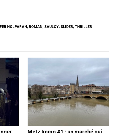
IFER HOLPARAN
,
ROMAN
,
SAULCY
,
SLIDER
,
THRILLER
anger
Metz Immo #1 : un marché qui