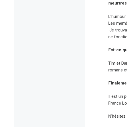
meurtres 
L’humour 
Les membr
Je trouvai
ne foncti
Est-ce qu
Tim et Dar
romans et
Finaleme
Il est un 
France Lo
N’hésitez 