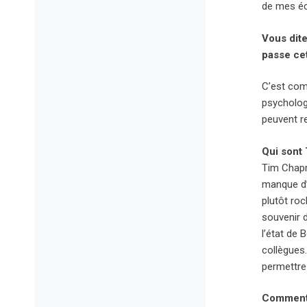
de mes écr
Vous dit
passe cet
C’est com
psychologi
peuvent r
Qui sont
Tim Chapma
manque d’a
plutôt roc
souvenir d
l’état de 
collègues.
permettre
Comment a