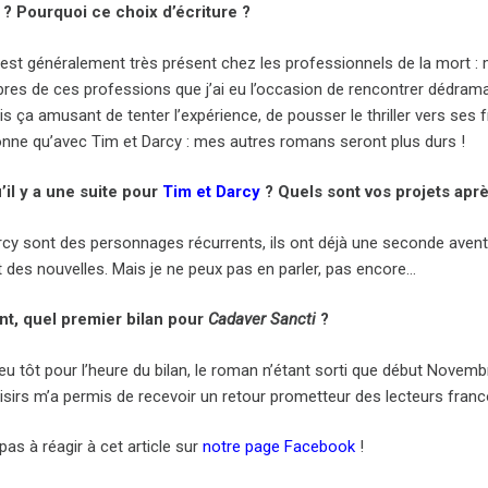
? Pourquoi ce choix d’écriture ?
est généralement très présent chez les professionnels de la mort : m
es de ces professions que j’ai eu l’occasion de rencontrer dédramati
s ça amusant de tenter l’expérience, de pousser le thriller vers ses f
onne qu’avec Tim et Darcy : mes autres romans seront plus durs !
’il y a une suite pour
Tim et Darcy
? Quels sont vos projets apr
cy sont des personnages récurrents, ils ont déjà une seconde aventure
 des nouvelles. Mais je ne peux pas en parler, pas encore…
nt, quel premier bilan pour
Cadaver Sancti
?
peu tôt pour l’heure du bilan, le roman n’étant sorti que début Novemb
isirs m’a permis de recevoir un retour prometteur des lecteurs franc
pas à réagir à cet article sur
notre page Facebook
!