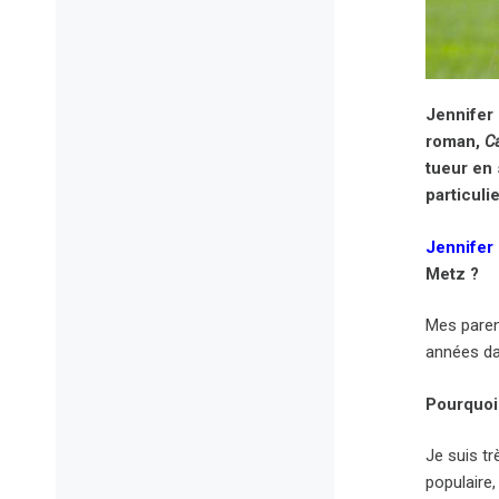
Jennifer 
roman,
C
tueur en 
particulie
Jennifer
Metz ?
Mes paren
années dan
Pourquoi 
Je suis tr
populaire,