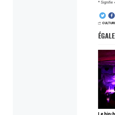
* Signifie
CULTUR
ÉGAL
Le hip-