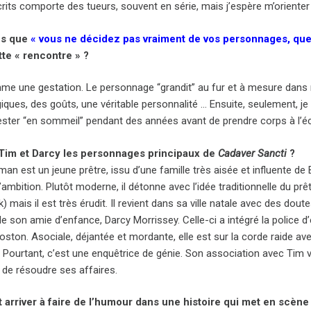
its comporte des tueurs, souvent en série, mais j’espère m’orienter v
es que
« vous ne décidez pas vraiment de vos personnages, que 
te « rencontre » ?
me une gestation. Le personnage “grandit” au fur et à mesure dans m
ques, des goûts, une véritable personnalité … Ensuite, seulement, je l
ester “en sommeil” pendant des années avant de prendre corps à l’écr
 Tim et Darcy les personnages principaux de
Cadaver Sancti
?
n est un jeune prêtre, issu d’une famille très aisée et influente de
mbition. Plutôt moderne, il détonne avec l’idée traditionnelle du prêt
k) mais il est très érudit. Il revient dans sa ville natale avec des dout
e son amie d’enfance, Darcy Morrissey. Celle-ci a intégré la police 
Boston. Asociale, déjantée et mordante, elle est sur la corde raide av
 Pourtant, c’est une enquêtrice de génie. Son association avec Tim va
 de résoudre ses affaires.
rriver à faire de l’humour dans une histoire qui met en scène