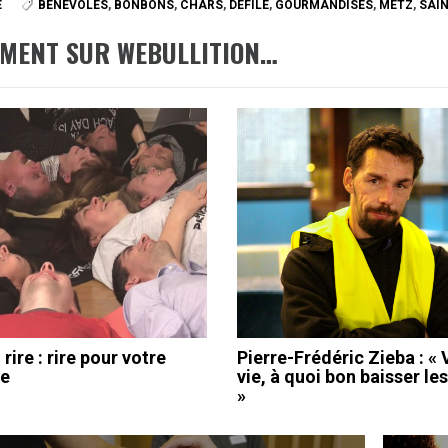
É
BÉNÉVOLES
,
BONBONS
,
CHARS
,
DÉFILÉ
,
GOURMANDISES
,
METZ
,
SAI
EMENT SUR WEBULLITION…
rire : rire pour votre
Pierre-Frédéric Zieba : «
re
vie, à quoi bon baisser les
»
ation