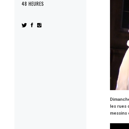
48 HEURES
Dimanche 
les rues 
messins q