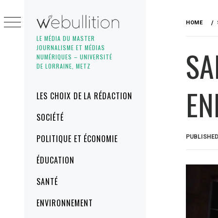
Skip
to
HOME
content
LE MÉDIA DU MASTER
JOURNALISME ET MÉDIAS
SA
NUMÉRIQUES – UNIVERSITÉ
DE LORRAINE, METZ
EN
Primary
LES CHOIX DE LA RÉDACTION
Menu
SOCIÉTÉ
POLITIQUE ET ÉCONOMIE
PUBLISHE
ÉDUCATION
SANTÉ
ENVIRONNEMENT