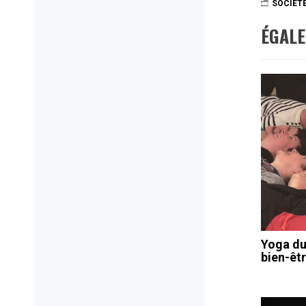
SOCIÉT
ÉGAL
Yoga du 
bien-êt
Navig