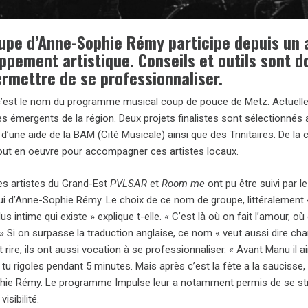
upe d’Anne-Sophie Rémy participe depuis un 
ppement artistique. Conseils et outils sont d
ermettre de se professionnaliser.
c’est le nom du programme musical coup de pouce de Metz. Actuelle
es émergents de la région. Deux projets finalistes sont sélectionnés
 d’une aide de la BAM (Cité Musicale) ainsi que des Trinitaires. De l
out en oeuvre pour accompagner ces artistes locaux.
les artistes du Grand-Est
PVLSAR
et
Room me
ont pu être suivi par 
ui d’Anne-Sophie Rémy. Le choix de ce nom de groupe, littéralement 
 plus intime qui existe » explique t-elle. « C’est là où on fait l’amour, o
» Si on surpasse la traduction anglaise, ce nom « veut aussi dire c
t rire, ils ont aussi vocation à se professionnaliser. « Avant Manu il
 tu rigoles pendant 5 minutes. Mais après c’est la fête a la saucisse,
ie Rémy. Le programme Impulse leur a notamment permis de se struc
isibilité.