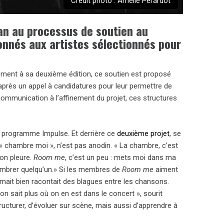
Crédit photo : Amélie Pérardot
an au processus de soutien au
onnés aux artistes sélectionnés pour
ment à sa deuxième édition, ce soutien est proposé
 après un appel à candidatures pour leur permettre de
a communication à l’affinement du projet, ces structures
le programme Impulse. Et derrière ce
deuxième projet
, se
« chambre moi », n’est pas anodin. « La chambre, c’est
ù on pleure.
Room me
, c’est un peu : mets moi dans ma
hambrer quelqu’un.» Si les membres de
Room me
aiment
 aimait bien racontait des blagues entre les chansons.
 on sait plus où on en est dans le concert », sourit
turer, d’évoluer sur scène, mais aussi d’apprendre à