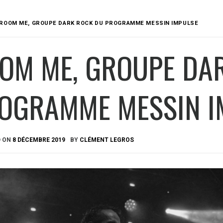
ROOM ME, GROUPE DARK ROCK DU PROGRAMME MESSIN IMPULSE
OM ME, GROUPE DA
OGRAMME MESSIN I
D ON
8 DÉCEMBRE 2019
BY
CLÉMENT LEGROS