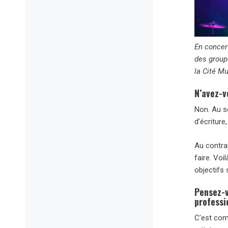
En concer
des group
la Cité M
N’avez-v
Non. Au s
d’écritur
Au contrai
faire. Vo
objectifs 
Pensez-v
professi
C’est com