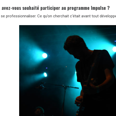
 avez-vous souhaité participer au programme Impulse ?
 se professionnaliser. Ce qu’on cherchait c’était avant tout dévelop