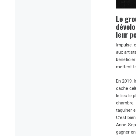
Le gro
dévelo
leur p
Impulse, 
aux artist
bénéficier
mettent t
En 2019, 
cache cel
le lieu le
chambre. 
taquiner e
C’est bien
Anne-Soph
gagner en v