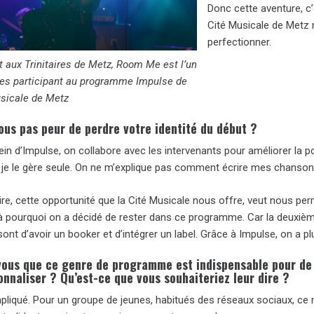
Donc cette aventure, c
Cité Musicale de Metz 
perfectionner.
t aux Trinitaires de Metz, Room Me est l’un
es participant au programme Impulse de
usicale de Metz
ous pas peur de perdre votre identité du début ?
ein d’Impulse, on collabore avec les intervenants pour améliorer la 
e, je le gère seule. On ne m’explique pas comment écrire mes chanson
re, cette opportunité que la Cité Musicale nous offre, veut nous perm
ilà pourquoi on a décidé de rester dans ce programme. Car la deuxi
sont d’avoir un booker et d’intégrer un label. Grâce à Impulse, on a p
ous que ce genre de programme est indispensable pour de 
onnaliser ? Qu’est-ce que vous souhaiteriez leur dire ?
pliqué. Pour un groupe de jeunes, habitués des réseaux sociaux, ce 