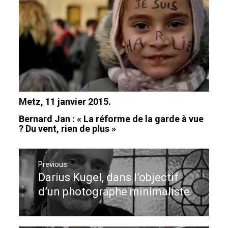
Metz, 11 janvier 2015.
Bernard Jan : « La réforme de la garde à vue
? Du vent, rien de plus »
Navigation
de
Previous
Darius Kugel, dans l’objectif
Previous
l’article
post:
d’un photographe minimaliste